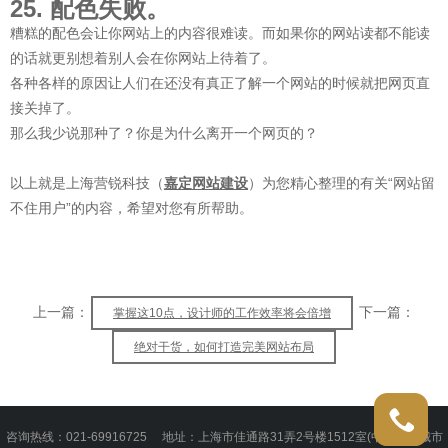
25. 配色失败。
糟糕的配色会让你网站上的内容很难读。而如果你的网站读都不能读
的话就更别想着别人会在你网站上待着了。
各种各样的原因让人们在还没有真正了解一个网站的时候就把网页直
接关掉了。
那么我少说那种了？你是为什么离开一个网页的？
以上就是上海营锐科技（
嘉定网站建设
）为您精心整理的有关“网站留
不住用户”的内容，希望对您有所帮助。
上一篇：
下一篇：
掌握这10点，设计师的工作效率将会倍增
绝对干货，如何打造完美网站布局
021-699
咨询热线：021-69916725 地址：上海市佳通路31弄2号楼1512室(中冶祥腾城市