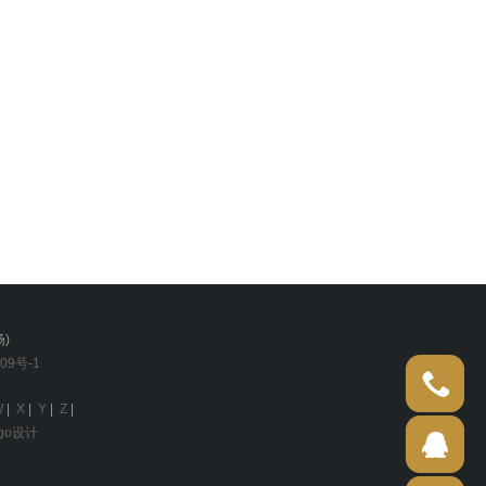
)
09号-1
021-699
W
|
X
|
Y
|
Z
|
go设计