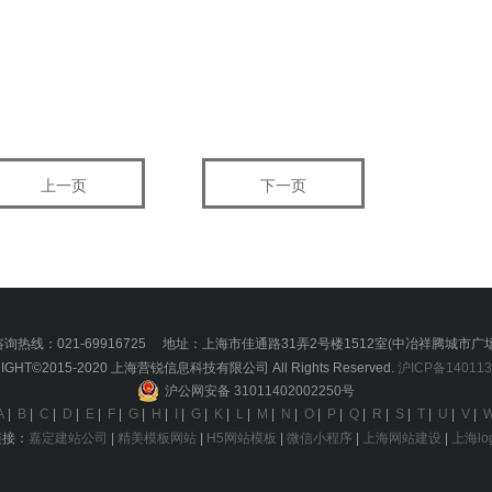
上一页
下一页
咨询热线：021-69916725 地址：上海市佳通路31弄2号楼1512室(中冶祥腾城市广场
IGHT©2015-2020 上海营锐信息科技有限公司 All Rights Reserved.
沪ICP备140113
沪公网安备 31011402002250号
A
|
B
|
C
|
D
|
E
|
F
|
G
|
H
|
I
|
G
|
K
|
L
|
M
|
N
|
O
|
P
|
Q
|
R
|
S
|
T
|
U
|
V
|
链接：
嘉定建站公司
|
精美模板网站
|
H5网站模板
|
微信小程序
|
上海网站建设
|
上海lo