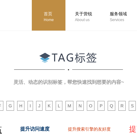
首页
关于营锐
服务领域
Home
About us
Services
灵活、动态的识别标签，帮您快速找到想要的内容~
F
G
H
I
J
K
L
M
N
O
P
Q
R
S
站
提
提升访问速度
提升搜索引擎的友好度