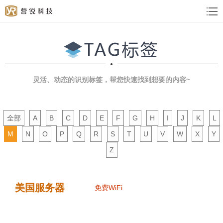
灵活、动态的识别标签，帮您快速找到想要的内容~
全部
A
B
C
D
E
F
G
H
I
J
K
L
M
N
O
P
Q
R
S
T
U
V
W
X
Y
Z
美国服务器
免费WiFi