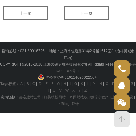
上一页
下一页
咨询热线：021-69916725 地址：上海市佳通路31弄2号楼1512室(中冶祥腾城市
广场)
COPYRIGHT©2015-2020 上海营锐信息科技有限公司 All Rights Reserved.
沪ICP备
021-699
14011309号-1
沪公网安备 31011402002250号
Tags标签：
A
|
B
|
C
|
D
|
E
|
F
|
G
|
H
|
I
|
G
|
K
|
L
|
M
|
N
|
O
|
P
|
Q
|
R
|
S
|
T
|
U
|
V
|
W
|
X
|
Y
|
Z
|
友情链接：
嘉定建站公司
|
精美模板网站
|
H5网站模板
|
微信小程序
|
上海网站建设
|
上海logo设计