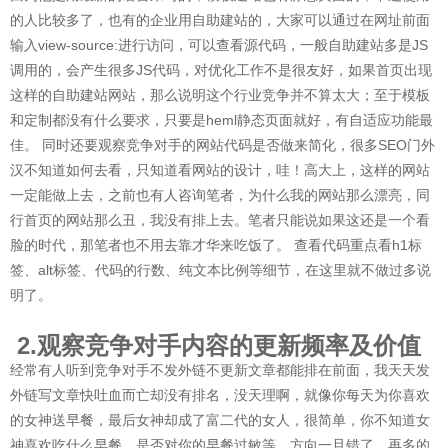
的人比较多了，也有的企业用自助建站的，大家可以通过在网址前面
输入view-source:进行访问，可以查看源代码，一般自助建站多是JS
调用的，会产生很多JS代码，对优化工作不是很友好，如果首页出现
这样的自助建站网站，那么说明这个行业竞争并不算太大；至于模板
和定制都没有什么要求，只要是heml静态页面就好，有自适应功能最
佳。 同时还要观察竞争对手的网站代码是否做来简化，很多SEO门外
汉不知道如何去看，只知道看网站的设计，哇！高大上，这样的网站
一定能做上去，之前也有人咨询笔者，为什么我的网站那么漂亮，同
行首页的网站那么丑，我没有排上去。笔者只能说如果这还是一个看
脸的时代，那笔者也不用去靠才华来吃饭了。 查看代码重点看h1标
签、alt标签、代码的行数、纯文本比例等细节，在这里就不做过多说
明了。
2.观察竞争对手内容的更新频率及价值
经常有人听到竞争对手不发外链不更新文章都能排在前面，我天天发
外链写文章快吐血而亡却没有排名，没天理啊，就像你每天为你喜欢
的女神送早餐，最后女神却成了富二代的女人，很简单，你不知道女
神喜欢吃什么早餐，是否对你的早餐过敏等，方向一旦错了，再多的